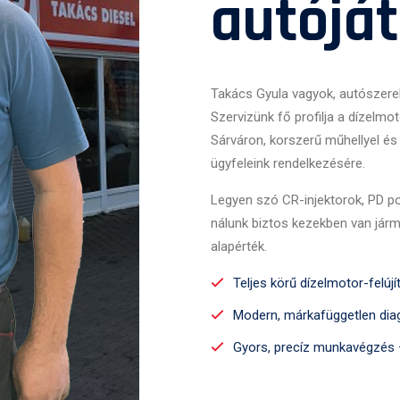
autóját
Takács Gyula vagyok, autószerel
Szervizünk fő profilja a dízelmot
Sárváron, korszerű műhellyel és
ügyfeleink rendelkezésére.
Legyen szó CR-injektorok, PD po
nálunk biztos kezekben van jár
alapérték.
Teljes körű dízelmotor-felújí
Modern, márkafüggetlen diag
Gyors, precíz munkavégzés –