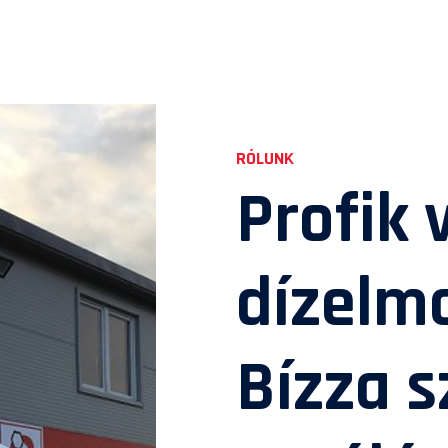
RÓLUNK
Profik 
dízelm
Bízza 