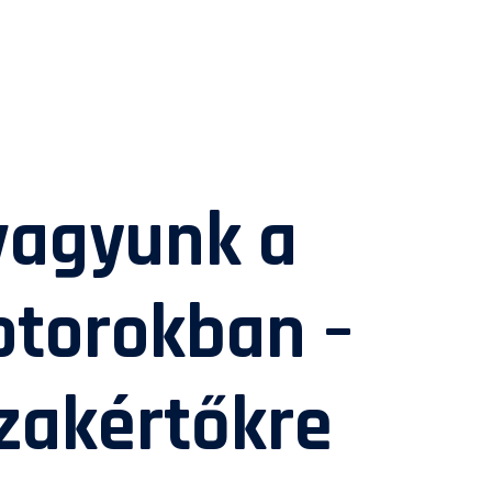
vagyunk a
otorokban –
szakértőkre