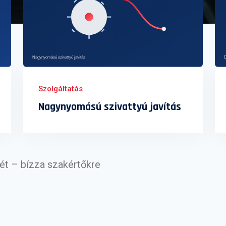
Szolgáltatás
Nagynyomású szivattyú javítás
rét – bízza szakértőkre