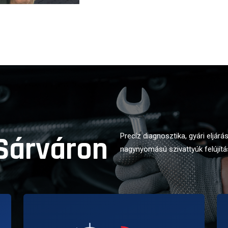
 Sárváron
Precíz diagnosztika, gyári eljár
nagynyomású szivattyúk felújítá