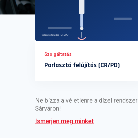
Szolgáltatás
Porlasztó felújítás (CR/PD)
Ne bízza a véletlenre a dízel rendsze
Sárváron!
Ismerjen meg minket